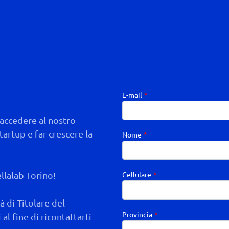
E-mail
*
 accedere al nostro
artup e far crescere la
Nome
*
llalab Torino!
Cellulare
*
à di Titolare del
Provincia
*
al fine di ricontattarti