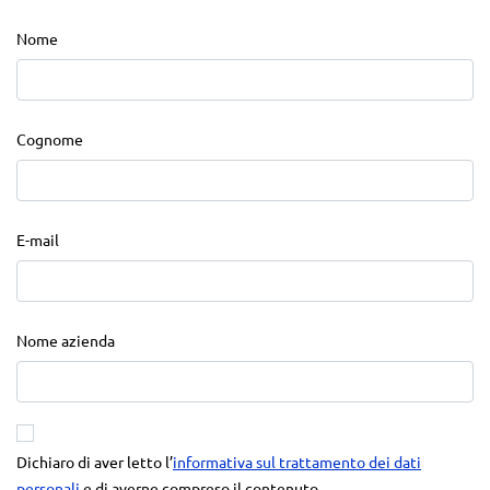
Nome
Cognome
E-mail
Nome azienda
Dichiaro di aver letto l’
informativa sul trattamento dei dati
personali
e di averne compreso il contenuto.